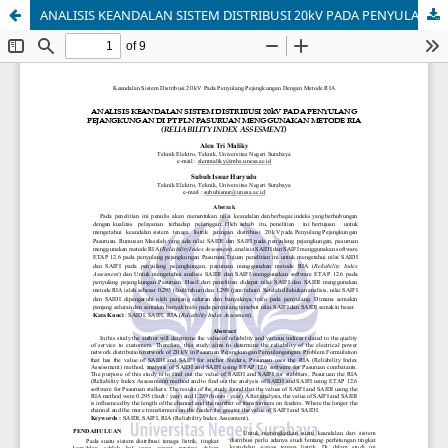
ANALISIS KEANDALAN SISTEM DISTRIBUSI 20kV PADA PENYULANG PEJANGKUNGAN DI PT PLN PASURUAN MENGGUNAKAN METODE RIA (RELIABILITY INDEX ASSESMENT)