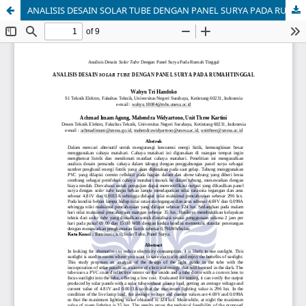
ANALISIS DESAIN SOLAR TUBE DENGAN PANEL SURYA PADA RUMAH TINGGAL