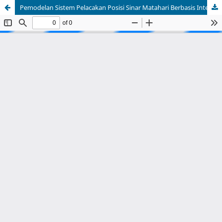
Pemodelan Sistem Pelacakan Posisi Sinar Matahari Berbasis Internet of Things (IoT) Berdasarkan Data Meteorologi