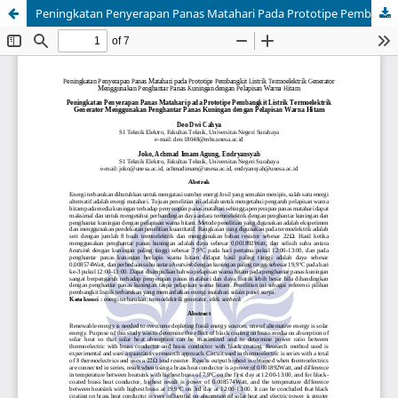
Peningkatan Penyerapan Panas Matahari Pada Prototipe Pembangkit Listrik Termoelektrik Generator Menggunakan Penghantar Panas Kuningan Dengan Pelapisan Warna Hitam