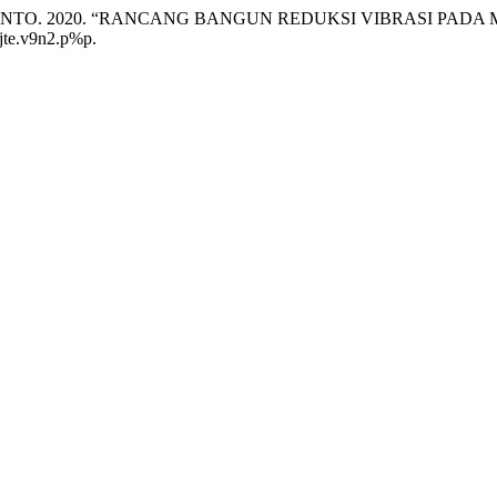
TO. 2020. “RANCANG BANGUN REDUKSI VIBRASI PADA 
/jte.v9n2.p%p.