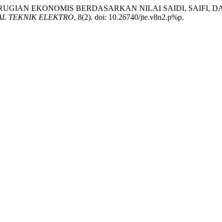
 KERUGIAN EKONOMIS BERDASARKAN NILAI SAIDI, SAIFI
AL TEKNIK ELEKTRO
, 8(2). doi: 10.26740/jte.v8n2.p%p.