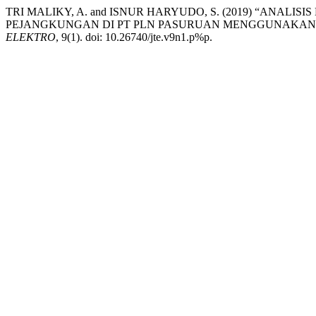
TRI MALIKY, A. and ISNUR HARYUDO, S. (2019) “ANALI
PEJANGKUNGAN DI PT PLN PASURUAN MENGGUNAKAN M
ELEKTRO
, 9(1). doi: 10.26740/jte.v9n1.p%p.