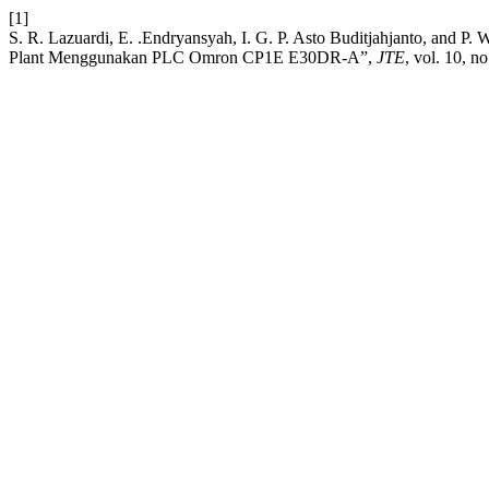
[1]
S. R. Lazuardi, E. .Endryansyah, I. G. P. Asto Buditjahjanto, and 
Plant Menggunakan PLC Omron CP1E E30DR-A”,
JTE
, vol. 10, n