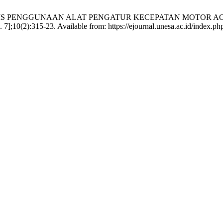
ad F . ANALISIS PENGGUNAAN ALAT PENGATUR KECEPATAN M
;10(2):315-23. Available from: https://ejournal.unesa.ac.id/index.ph