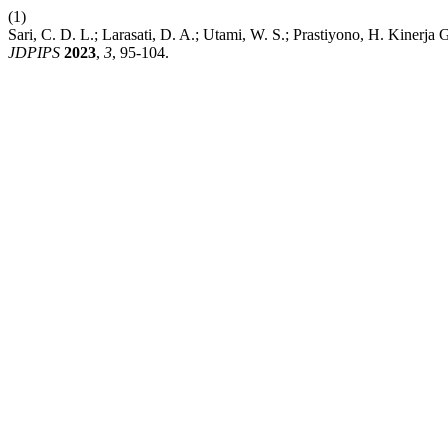
(1)
Sari, C. D. L.; Larasati, D. A.; Utami, W. S.; Prastiyono, H. Kine
JDPIPS
2023
,
3
, 95-104.