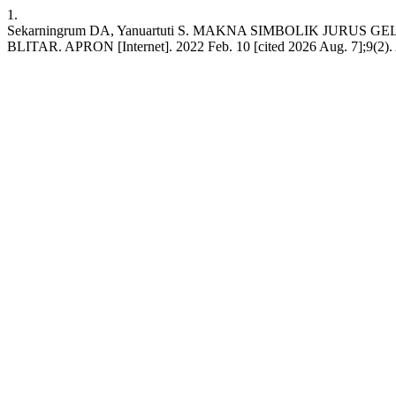
1.
Sekarningrum DA, Yanuartuti S. MAKNA SIMBOLIK JUR
BLITAR. APRON [Internet]. 2022 Feb. 10 [cited 2026 Aug. 7];9(2). Av