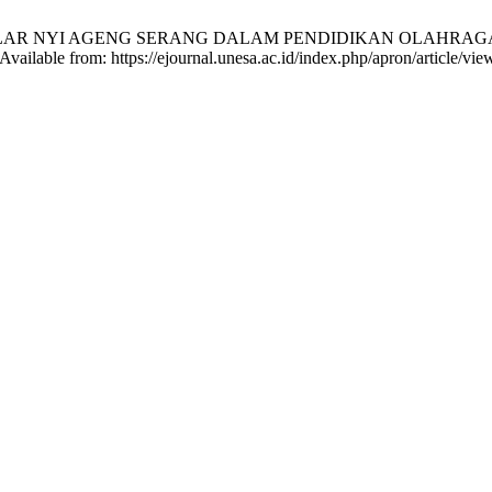
US GELAR NYI AGENG SERANG DALAM PENDIDIKAN OLAHRA
ailable from: https://ejournal.unesa.ac.id/index.php/apron/article/vi