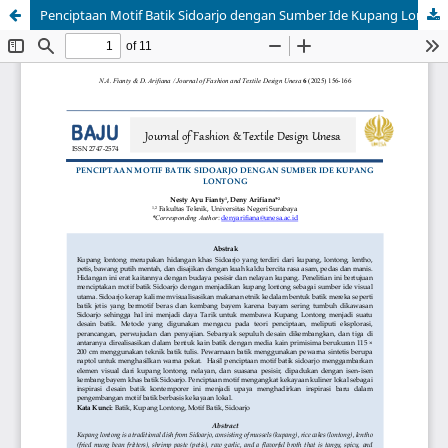
Penciptaan Motif Batik Sidoarjo dengan Sumber Ide Kupang Lontong