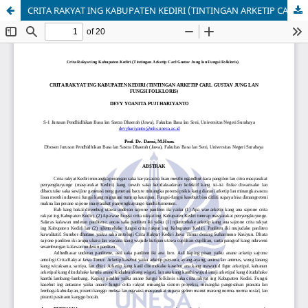
CRITA RAKYAT ING KABUPATEN KEDIRI (TINTINGAN ARKETIP CARL GUSTAV JUNG LAN FUNGSI FOLKLORIS)