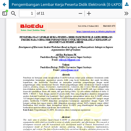
Pengembangan Lembar Kerja Peserta Didik Elektronik (E-LKPD) Berbasis Inkuiri pada Submateri Fotosintesis untuk Meningkatkan Kemampuan Argumentasi Peserta Didik