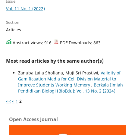
Issue
Vol. 11 No. 1 (2022)
Section
Articles
Abstract views: 916 ,
PDF Downloads: 863
Most read articles by the same author(s)
Zanuba Laila Shofiana, Muji Sri Prastiwi,
Validity of
Gamificaation Media for Cell Division Material to
Improve Students Working Memory
,
Berkala Ilmiah
Pendidikan Biologi (BioEdu): Vol. 13 No. 2 (2024)
<<
<
1
2
Open Access Journal