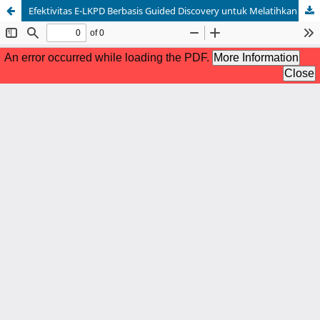
Efektivitas E-LKPD Berbasis Guided Discovery untuk Melatihkan Keterampilan Berpikir Kritis Siswa Kelas XII pada Materi Pertumbuhan dan Perkembangan