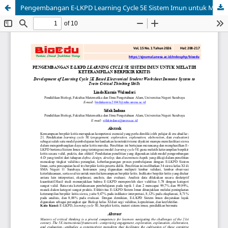
Pengembangan E-LKPD Learning Cycle 5E Sistem Imun untuk Melatihkan Keterampilan Berpikir Kritis