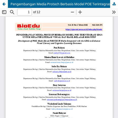
Pengembangan Media Protech Berbasis Model POE Terintegrasi SDGs untuk Melatih Literasi Visual dan Hasil Belajar Kognitif