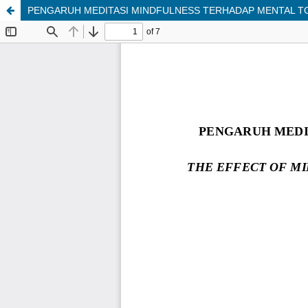
PENGARUH MEDITASI MINDFULNESS TERHADAP MENTAL TO