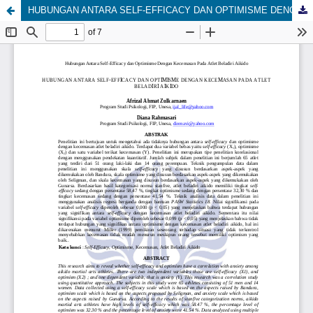
HUBUNGAN ANTARA SELF-EFFICACY DAN OPTIMISME DENGAN KECEMASAN PADA ATLET BELADIRI AIKIDO