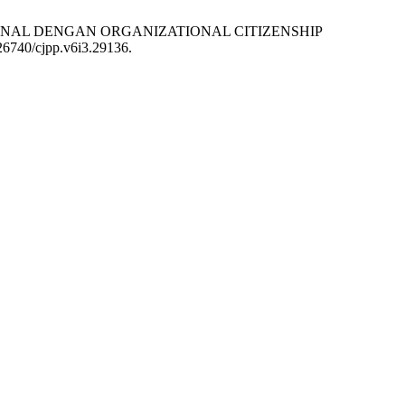
ONAL DENGAN ORGANIZATIONAL CITIZENSHIP
0.26740/cjpp.v6i3.29136.