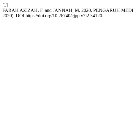
[1]
FARAH AZIZAH, F. and JANNAH, M. 2020. PENGARUH M
2020). DOI:https://doi.org/10.26740/cjpp.v7i2.34120.