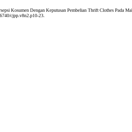
rsepsi Kosumen Dengan Keputusan Pembelian Thrift Clothes Pada Mah
.26740/cjpp.v8n2.p10-23.