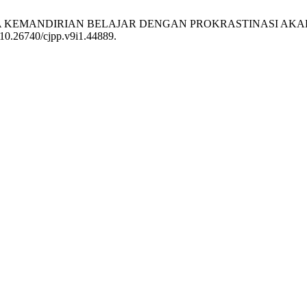
NTARA KEMANDIRIAN BELAJAR DENGAN PROKRASTINASI AKA
g/10.26740/cjpp.v9i1.44889.