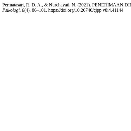
Permatasari, R. D. A., & Nurchayati, N. (2021). PEN
Psikologi
,
8
(4), 86–101. https://doi.org/10.26740/cjpp.v8i4.41144