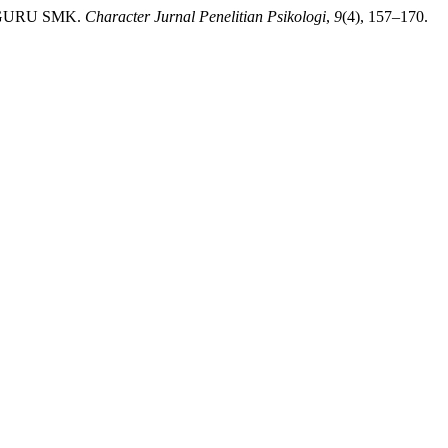
 GURU SMK.
Character Jurnal Penelitian Psikologi
,
9
(4), 157–170.