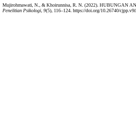
Mujirohmawati, N., & Khoirunnisa, R. N. (2022). HU
Penelitian Psikologi
,
9
(5), 116–124. https://doi.org/10.26740/cjpp.v9