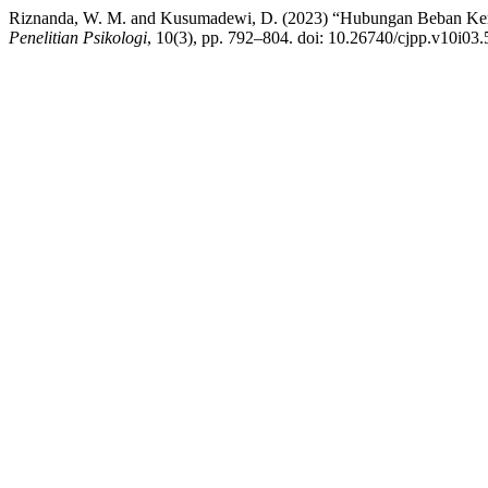
Riznanda, W. M. and Kusumadewi, D. (2023) “Hubungan Beban Kerj
Penelitian Psikologi
, 10(3), pp. 792–804. doi: 10.26740/cjpp.v10i03