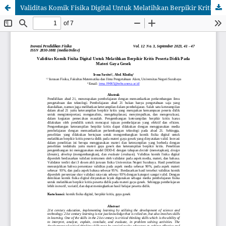
Validitas Komik Fisika Digital Untuk Melatihkan Berpikir Kritis Peserta Didik Pada Materi Gaya Gesek