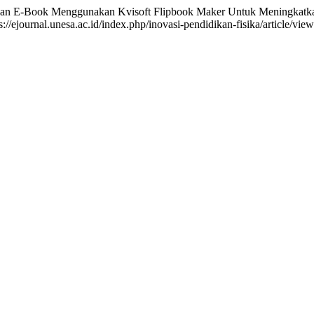
n E-Book Menggunakan Kvisoft Flipbook Maker Untuk Meningkatkan H
://ejournal.unesa.ac.id/index.php/inovasi-pendidikan-fisika/article/vie