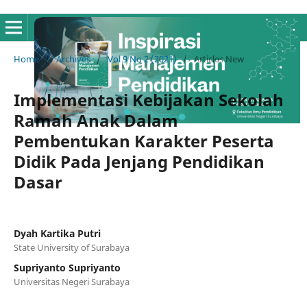
Home
/
Archives
/
Vol 9 No 2 (2021)
/
Articles New
Implementasi Kebijakan Sekolah
Ramah Anak Dalam
Pembentukan Karakter Peserta
Didik Pada Jenjang Pendidikan
Dasar
Dyah Kartika Putri
State University of Surabaya
Supriyanto Supriyanto
Universitas Negeri Surabaya