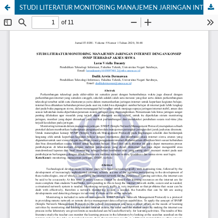
STUDI LITERATUR MONITORING MANAJEMEN JARINGAN INTERNET DENGAN KONSEP SNMP TERHADAP AKSES SISWA