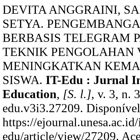
DEVITA ANGGRAINI, S
SETYA. PENGEMBANGA
BERBASIS TELEGRAM 
TEKNIK PENGOLAHAN 
MENINGKATKAN KEMAM
SISWA.
IT-Edu : Jurnal 
Education
,
[S. l.]
, v. 3, n.
edu.v3i3.27209. Disponíve
https://ejournal.unesa.ac.id
edu/article/view/27209. Ac