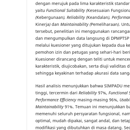
dengan merujuk pada lima karakteristik standar
yaitu
Functional Suitability (
Kesesuaian Fungsion
(
Kebergunaan
), Reliability (
Keandalan
), Performan
Kinerja
)
dan
Maintainability (
Pemeliharaan
)
. Unt
tersebut, penelitian ini menggunakan rancangan 
dan mengumpulkan data langsung di DPMPTSP
melalui kuesioner yang ditujukan kepada dua 
pemohon izin dan petugas yang sehari-hari beri
Kuesioner dirancang dengan teliti untuk menc
karakteristik, diujicobakan, serta diuji validitas d
sehingga keyakinan terhadap akurasi data sanga
Hasil analisis menunjukkan bahwa SIMPADU memi
tinggi, tercermin dari
Reliability
97%,
Functional
Performance
Efficiency
masing-masing 96%,
Usabi
Maintainability
91%. Temuan ini menunjukkan bah
memenuhi seluruh persyaratan fungsional, nam
optimal, mudah dipakai, sangat andal, dan teta
modifikasi yang dibutuhkan di masa datang. Se