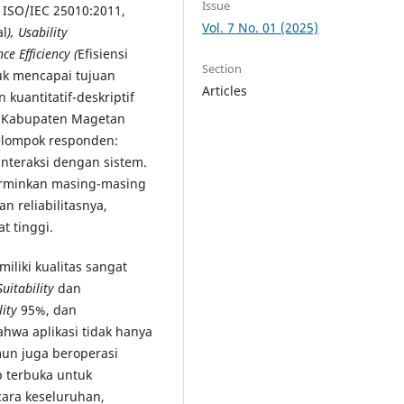
Issue
 ISO/IEC 25010:2011,
Vol. 7 No. 01 (2025)
al
), Usability
ce Efficiency (
Efisiensi
Section
uk mencapai tujuan
Articles
kuantitatif-deskriptif
 Kabupaten Magetan
kelompok responden:
nteraksi dengan sistem.
erminkan masing-masing
an reliabilitasnya,
t tinggi.
liki kualitas sangat
Suitability
dan
lity
95%, dan
wa aplikasi tidak hanya
un juga beroperasi
p terbuka untuk
cara keseluruhan,