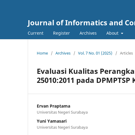
Journal of Informatics and C
Current
Register
Archives
About
Home
/
Archives
/
Vol. 7 No. 01 (2025)
/
Articles
Evaluasi Kualitas Perangk
25010:2011 pada DPMPTSP
Ervan Praptama
Universitas Negeri Surabaya
Yuni Yamasari
Universitas Negeri Surabaya