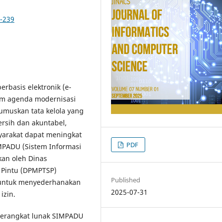
8-239
basis elektronik (e-
lam agenda modernisasi
umuskan tata kelola yang
ersih dan akuntabel,
yarakat dapat meningkat
PDF
SIMPADU (Sistem Informasi
an oleh Dinas
 Pintu (DPMPTSP)
Published
 untuk menyederhanakan
2025-07-31
izin.
 perangkat lunak SIMPADU