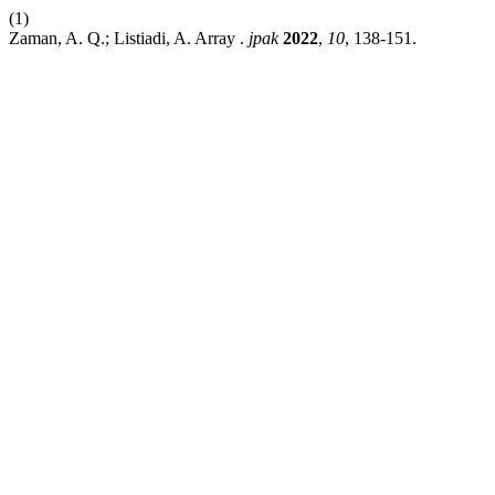
(1)
Zaman, A. Q.; Listiadi, A. Array .
jpak
2022
,
10
, 138-151.