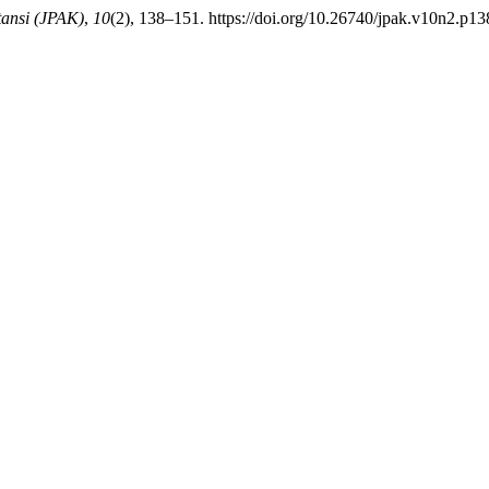
tansi (JPAK)
,
10
(2), 138–151. https://doi.org/10.26740/jpak.v10n2.p1