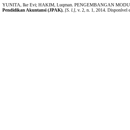
YUNITA, Ike Evi; HAKIM, Luqman. PENGEMBANGAN M
Pendidikan Akuntansi (JPAK)
,
[S. l.]
, v. 2, n. 1, 2014. Disponível