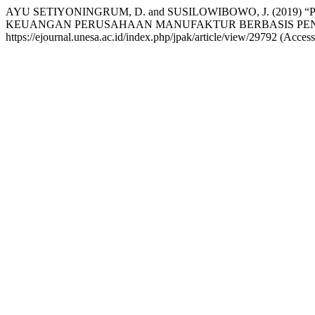
AYU SETIYONINGRUM, D. and SUSILOWIBOWO, J. (20
KEUANGAN PERUSAHAAN MANUFAKTUR BERBASIS PENDE
https://ejournal.unesa.ac.id/index.php/jpak/article/view/29792 (Acces