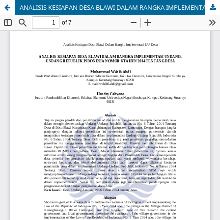
ANALISIS KESIAPAN DESA BLAWI DALAM RANGKA IMPLEMENTASI UNDANG-UNDANG REPUBLIK INDONESIA NOMOR 6 TAHUN 2014 TENTANG DESA