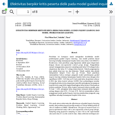
Efektivitas berpikir kritis peserta didik pada model guided inquiry learning dan model problem based learning