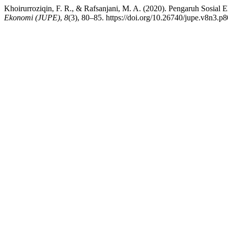
Khoirurroziqin, F. R., & Rafsanjani, M. A. (2020). Pengaruh Sosia
Ekonomi (JUPE)
,
8
(3), 80–85. https://doi.org/10.26740/jupe.v8n3.p