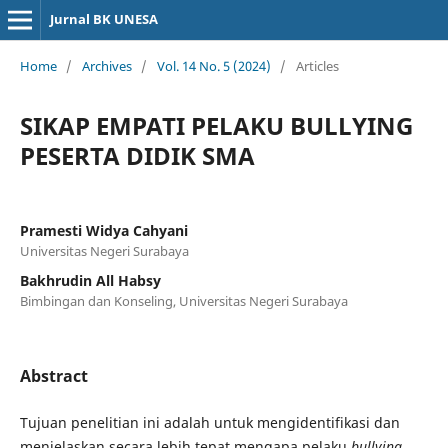
Jurnal BK UNESA
Home
/
Archives
/
Vol. 14 No. 5 (2024)
/
Articles
SIKAP EMPATI PELAKU BULLYING
PESERTA DIDIK SMA
Pramesti Widya Cahyani
Universitas Negeri Surabaya
Bakhrudin All Habsy
Bimbingan dan Konseling, Universitas Negeri Surabaya
Abstract
Tujuan penelitian ini adalah untuk mengidentifikasi dan
menjelaskan secara lebih tepat mengapa pelaku
bullying