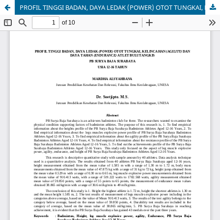
PROFIL TINGGI BADAN, DAYA LEDAK (POWER) OTOT TUNGKAI, KELINCAHAN (AGILITY) DAN DAYA TAHAN (ENDURANCE) ATLET BULUTANGKIS PB SURYA BAJA SURABAYA USIA 12-16 TAHUN