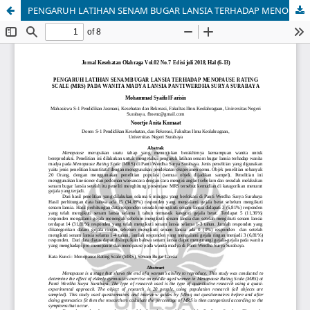
PENGARUH LATIHAN SENAM BUGAR LANSIA TERHADAP MENOPAUSE RATING SCALE (MRS) PADA WANITA MADYA LANSIA PANTI WERDHA SURYA SURABAYA