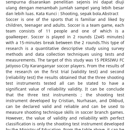
sempurna disarankan penelitian sejenis ini dapat diuji
ulang dengan menambah jumlah sampel yang lebih besar
dan lebih luas. Kata Kunci : Shooting, sepak bola.Abstract
Soccer is one of the sports that is familiar and liked by
children, teenager and adults. Soccer is a team game, each
team consists of 11 people and one of which is a
goalkeeper. Soccer is played in 2 rounds (2x45 minutes)
with a 15-minutes break between the 2 rounds.This type of
research is a quantitative descriptive study using survey
methods and data collection techniques using tests and
measurements. The target of this study was 15 PERSIWU FC
Jatiyoso City Karanganyar soccer players. From the results of
the research on the first trial (validity test) and second
(reliability test) the results obtained that the three shooting
test instruments tested all can be stated to have a
significant value of reliability validity. It can be conclude
that the three test instruments ; the shooting test
instrument developed by Cristian, Nurhasan, and Dikbud,
can be declared valid and reliable and can be used to
measure shooting technique skills in soccer branch games.
However, the value of validity and reliability with perfect
classification is only the shooting test instrument developed
by the Ministry of Education. From the table above, it can be