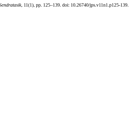
Sendratasik
, 11(1), pp. 125–139. doi: 10.26740/jps.v11n1.p125-139.