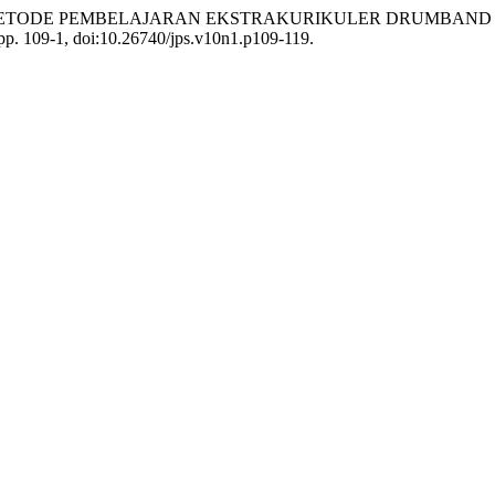
Noordiana. “METODE PEMBELAJARAN EKSTRAKURIKULER DR
, pp. 109-1, doi:10.26740/jps.v10n1.p109-119.