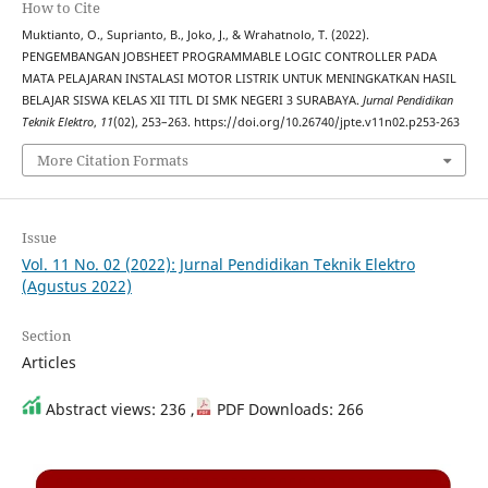
How to Cite
Muktianto, O., Suprianto, B., Joko, J., & Wrahatnolo, T. (2022).
PENGEMBANGAN JOBSHEET PROGRAMMABLE LOGIC CONTROLLER PADA
MATA PELAJARAN INSTALASI MOTOR LISTRIK UNTUK MENINGKATKAN HASIL
BELAJAR SISWA KELAS XII TITL DI SMK NEGERI 3 SURABAYA.
Jurnal Pendidikan
Teknik Elektro
,
11
(02), 253–263. https://doi.org/10.26740/jpte.v11n02.p253-263
More Citation Formats
Issue
Vol. 11 No. 02 (2022): Jurnal Pendidikan Teknik Elektro
(Agustus 2022)
Section
Articles
Abstract views: 236 ,
PDF Downloads: 266