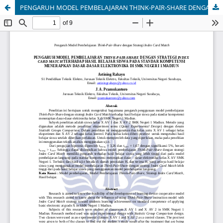
PENGARUH MODEL PEMBELAJARAN THINK-PAIR-SHARE DENGAN STRATEGI INDEX CARD MATCH TERHADAP HASIL BELAJAR SISWA PADA STANDAR KOMPETENSI MENERAPKAN DASAR-DASAR ELEKTRONIKA DI SMK NEGERI 1 MADIUN