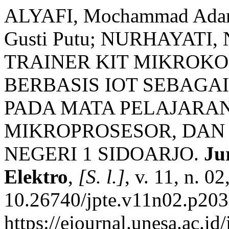
ALYAFI, Mochammad Adam;
Gusti Putu; NURHAYATI
TRAINER KIT MIKROK
BERBASIS IOT SEBAGA
PADA MATA PELAJARA
MIKROPROSESOR, DAN
NEGERI 1 SIDOARJO.
Ju
Elektro
,
[S. l.]
, v. 11, n. 0
10.26740/jpte.v11n02.p203
https://ejournal.unesa.ac.i